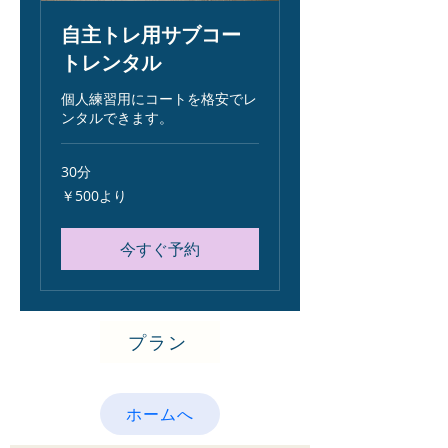
自主トレ用サブコー
トレンタル
個人練習用にコートを格安でレ
ンタルできます。
30分
500
￥500より
円
よ
り
今すぐ予約
プラン
ホームへ