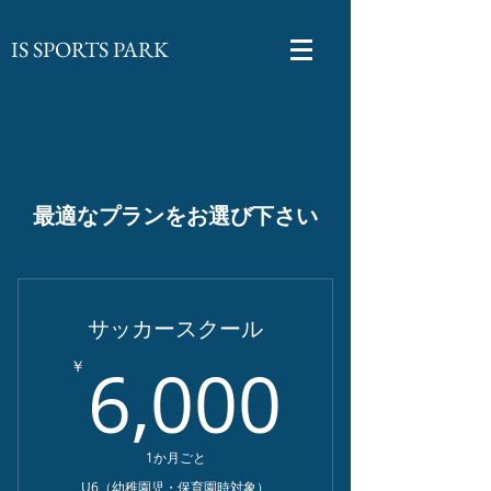
​IS SPORTS PARK
最適なプランをお選び下さい
サッカースクール
6,00
6,000
￥
1か月ごと
U6（幼稚園児・保育園時対象）