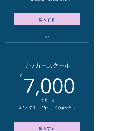
購入する
詳細はスクールページをご覧くださ
い
サッカースクール
無料体験が可能です
7,00
7,000
￥
お申し込みは専用フォームから
1か月ごと
U-8 小学生1・2年生、初心者クラス
購入する