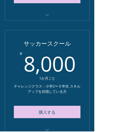
詳細はスクールページをご覧くださ
い
サッカースクール
無料体験ができます
8,00
8,000
￥
お申し込みは専用フォームから
1か月ごと
チャレンジクラス：小学2〜５年生 スキル
アップを目指している方
購入する