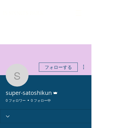
​IS SPORTS PARK
その他
フォローする
super-satoshikun
管理者
super-satoshikun
0 フォロワー
0 フォロー中